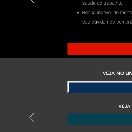
saúde do trabalho;
Bônus incrível de mento
sua dúvida nos comentá
VEJA NO LI
VEJA