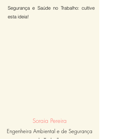
Segurança e Saúde no Trabalho: cultive
esta ideia!
Missão
Cuidar e zelar pela saúde e segurança
de todos no ambiente e assim permitir
que nosso cliente se preocupe apenas
com o sucesso da sua empresa.
Visão
Ser referência para agir com
foco na prevenção e tornar os
locais seguros, preservando a
integridade física e patrimonial.
Soraia Pereira
Engenheira Ambiental e de Segurança