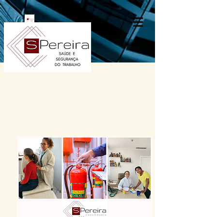
Valores
Segurança das pessoas acima de tudo!
Ética é inegociável;
Preço justo;
Qualidade;
Responsabilidade;
Comprometimento;